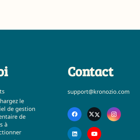
oi
Contact
ts
support@kronozio.com
hargez le
iel de gestion
entaire de
s à
ctionner