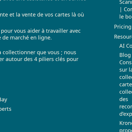
Scan
| Co
te et la vente de vos cartes là où
le b
Pricing
our vous aider à travailler avec
Resour
e de marché en ligne.
AI C
 collectionner que vous ; nous
Blog
r autour des 4 piliers clés pour
Cons
sur l
colle
carte
colle
des
Bay
reco
perts
d’exp
Kron
propo