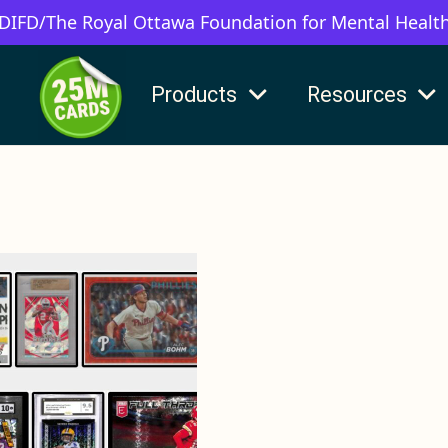
 DIFD/The Royal Ottawa Foundation for Mental Healt
Products
Resources