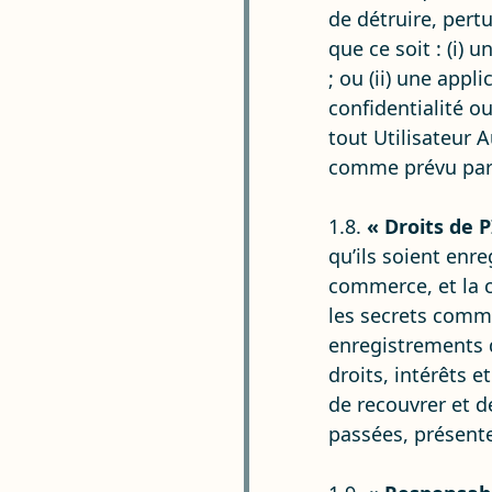
de détruire, pert
que ce soit : (i) 
; ou (ii) une appl
confidentialité ou
tout Utilisateur 
comme prévu par 
1.8.
« Droits de P
qu’ils soient enr
commerce, et la cli
les secrets commer
enregistrements d
droits, intérêts 
de recouvrer et d
passées, présentes