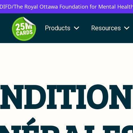
 DIFD/The Royal Ottawa Foundation for Mental Healt
Products
Resources
NDITION