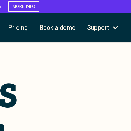
h
MORE INFO
Pricing
Book a demo
Support
S