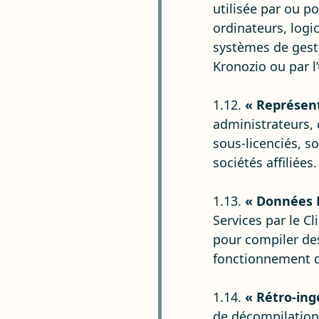
utilisée par ou p
ordinateurs, logi
systèmes de gesti
Kronozio ou par l’
1.12.
« Représen
administrateurs, 
sous-licenciés, so
sociétés affiliées.
1.13.
« Données 
Services par le C
pour compiler des
fonctionnement d
1.14.
« Rétro-ing
de décompilation,