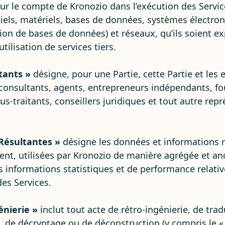
our le compte de Kronozio dans l’exécution des Servic
ciels, matériels, bases de données, systèmes électron
on de bases de données) et réseaux, qu’ils soient ex
utilisation de services tiers.
tants »
désigne, pour une Partie, cette Partie et les 
consultants, agents, entrepreneurs indépendants, fou
us-traitants, conseillers juridiques et tout autre rep
Résultantes »
désigne les données et informations rel
lient, utilisées par Kronozio de manière agrégée et
 informations statistiques et de performance relative
es Services.
énierie »
inclut tout acte de rétro-ingénierie, de tr
 de décryptage ou de déconstruction (y compris le « c