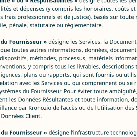
lité » ou « Responsabilités »
désigne toutes les p
lités et dépenses (y compris les honoraires, coûts e
s frais professionnels et de justice), basés sur toute
ile, pénale, statutaire ou réglementaire.
 du Fournisseur »
désigne les Services, la Document
i que toutes autres informations, données, documents
dispositifs, méthodes, processus, matériels informati
inventions, y compris tous les livrables, descriptions
xigences, plans ou rapports, qui sont fournis ou utili
relation avec les Services ou qui comprennent ou se
ystèmes du Fournisseur. Pour éviter toute ambiguïté,
uent les Données Résultantes et toute information, 
illance par Kronozio de l’accès ou de l’utilisation des 
s Données Client.
 du Fournisseur »
désigne l’infrastructure technolog