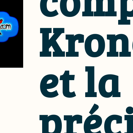
com
Kron
et la
préc