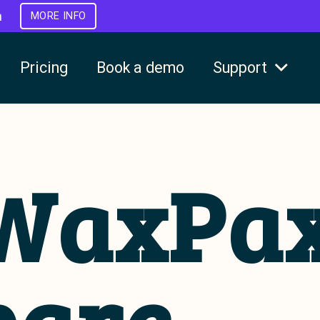
h
MORE INFO
Pricing
Book a demo
Support
WaxPa