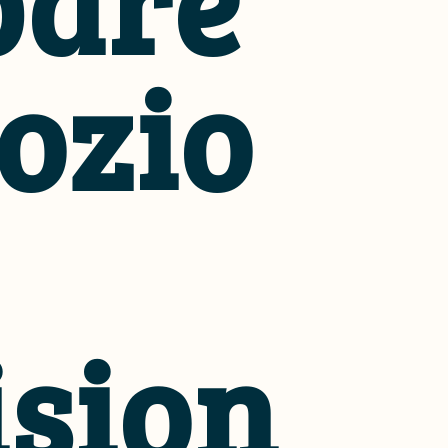
pare
ozio
ision