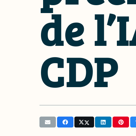
de l’
CDP